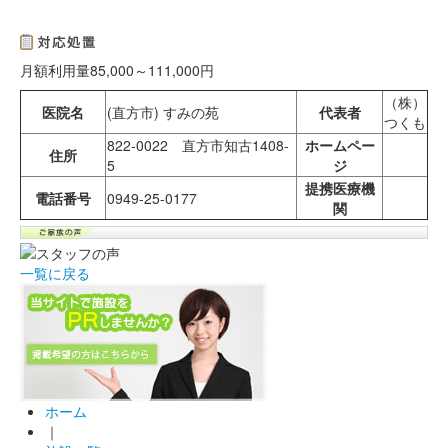
月額利用量85,000～111,000円
（株）
医院名
(直方市) すみの苑
代表者
つくも
822-0022 直方市知古1408-
ホームペー
住所
5
ジ
提携医療機
電話番号
0949-25-0177
関
一覧に戻る
ホーム
｜