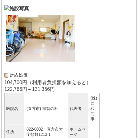
104,700円（利用者負担額を加えると）
122,766円～131,356円
(株)
西
医院名
(直方市) 福智の杜
代表者
和
商
事
822-0002 直方市大
ホームペ
住所
字頓野1213-1
ージ